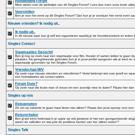
Handleiding Forum
Meer weten over de werkwijze van dit Singles Forum? Lees dan even onze korte uitle
Voorstellen
Ben je voor het eerst op dit Singles Forum? Dan kun je je voortaan hier eerst even aa
Nieuwe vrienden? Ik nodig uit..
Ik nodig uit..
In dit nieuwe topic kun jij zelf iets organiseren waarbij je de forumbezoekers en leden 
Singles Contact
Stapmaatjes Gezocht!
Ben jij nog op zoek naar een stapmaatje voor film, theater of samen lekker te gaan d
plaatsen. Als geregistreerde gebruiker kun je in jouw profiel aangeven wie je bent en w
stapmaatje gevonden op het Singles Forum.
Vriendschap M/V
Op zoek naar nieuwe vrienden en vriendinnen? Vertel beknopt iets over jezelf en waa
een hotmailadres als contact-adres.
Forum Date?
Op zoek naar die leuke man of vrouw om een avondje mee te daten? Plaats hier dan 
Singles op reis
Reisgenoten
Zin om op vakantie te gaan maar liever niet alleen? Plaats dan jouw oproep voor een r
Reisverhalen
Ben jij wel eens helemaal in je uppie op reis geweest of met een georganiseerde singl
waren de valkuilen en wat juist de positieve kanten van het 'alleen reizen'?
Singles Talk