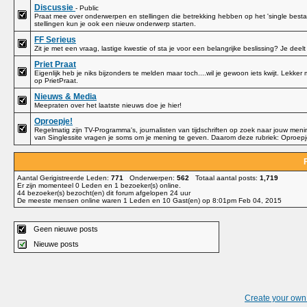
Discussie
- Public
Praat mee over onderwerpen en stellingen die betrekking hebben op het 'single best
stellingen kun je ook een nieuw onderwerp starten.
FF Serieus
Zit je met een vraag, lastige kwestie of sta je voor een belangrijke beslissing? Je deel
Priet Praat
Eigenlijk heb je niks bijzonders te melden maar toch....wil je gewoon iets kwijt. Lekker
op PrietPraat.
Nieuws & Media
Meepraten over het laatste nieuws doe je hier!
Oproepje!
Regelmatig zijn TV-Programma's, journalisten van tijdschriften op zoek naar jouw meni
van Singlessite vragen je soms om je mening te geven. Daarom deze rubriek: Oproepj
Aantal Gerigistreerde Leden:
771
Onderwerpen:
562
Totaal aantal posts:
1,719
Er zijn momenteel
0
Leden en
1
bezoeker(s) online
.
44
bezoeker(s) bezocht(en) dit forum afgelopen 24 uur
De meeste mensen online waren 1 Leden en 10 Gast(en) op 8:01pm Feb 04, 2015
Geen nieuwe posts
Nieuwe posts
Create your ow